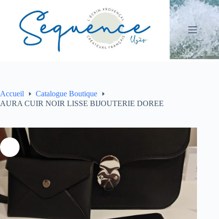
Passer
au
contenu
Accueil
Catalogue Boutique
AURA CUIR NOIR LISSE BIJOUTERIE DOREE